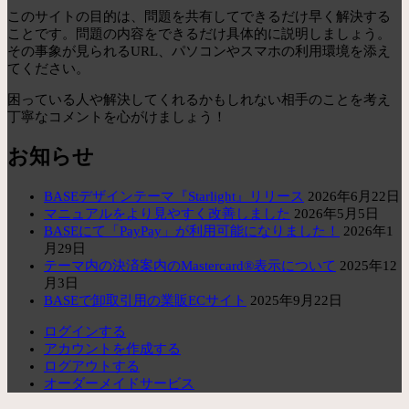
このサイトの目的は、問題を共有してできるだけ早く解決する
ことです。問題の内容をできるだけ具体的に説明しましょう。
その事象が見られるURL、パソコンやスマホの利用環境を添え
てください。
困っている人や解決してくれるかもしれない相手のことを考え
丁寧なコメントを心がけましょう！
お知らせ
BASEデザインテーマ『Starlight』リリース
2026年6月22日
マニュアルをより見やすく改善しました
2026年5月5日
BASEにて「PayPay」が利用可能になりました！
2026年1
月29日
テーマ内の決済案内のMastercard®表示について
2025年12
月3日
BASEで卸取引用の業販ECサイト
2025年9月22日
ログインする
アカウントを作成する
ログアウトする
オーダーメイドサービス