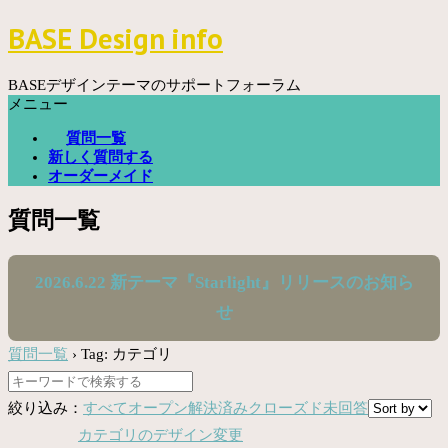
コ
BASE Design info
ン
テ
ン
BASEデザインテーマのサポートフォーラム
ツ
メニュー
へ
質問一覧
ス
新しく質問する
キ
オーダーメイド
ッ
プ
質問一覧
2026.6.22 新テーマ『Starlight』リリースのお知ら
せ
質問一覧
›
Tag: カテゴリ
絞り込み：
すべて
オープン
解決済み
クローズド
未回答
カテゴリのデザイン変更