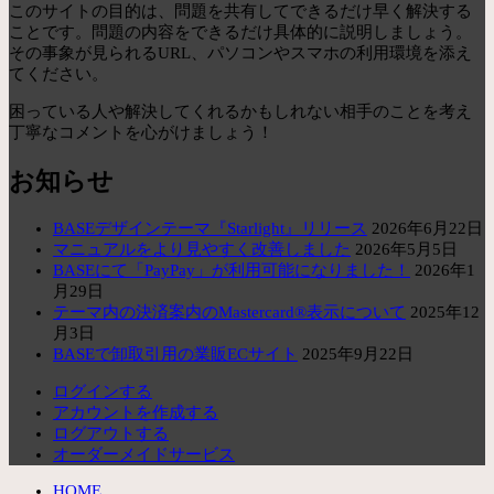
このサイトの目的は、問題を共有してできるだけ早く解決する
ことです。問題の内容をできるだけ具体的に説明しましょう。
その事象が見られるURL、パソコンやスマホの利用環境を添え
てください。
困っている人や解決してくれるかもしれない相手のことを考え
丁寧なコメントを心がけましょう！
お知らせ
BASEデザインテーマ『Starlight』リリース
2026年6月22日
マニュアルをより見やすく改善しました
2026年5月5日
BASEにて「PayPay」が利用可能になりました！
2026年1
月29日
テーマ内の決済案内のMastercard®表示について
2025年12
月3日
BASEで卸取引用の業販ECサイト
2025年9月22日
ログインする
アカウントを作成する
ログアウトする
オーダーメイドサービス
HOME