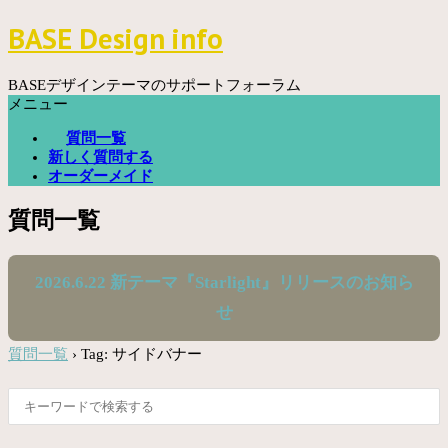
コ
BASE Design info
ン
テ
ン
BASEデザインテーマのサポートフォーラム
ツ
メニュー
へ
質問一覧
ス
新しく質問する
キ
オーダーメイド
ッ
プ
質問一覧
2026.6.22 新テーマ『Starlight』リリースのお知ら
せ
質問一覧
›
Tag: サイドバナー