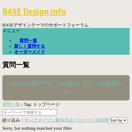
コ
BASE Design info
ン
テ
ン
BASEデザインテーマのサポートフォーラム
ツ
メニュー
へ
質問一覧
ス
新しく質問する
キ
オーダーメイド
ッ
プ
質問一覧
2026.6.22 新テーマ『Starlight』リリースのお知ら
せ
質問一覧
›
Tag: トップページ
絞り込み：
すべて
オープン
解決済み
クローズド
未回答
Sorry, but nothing matched your filter