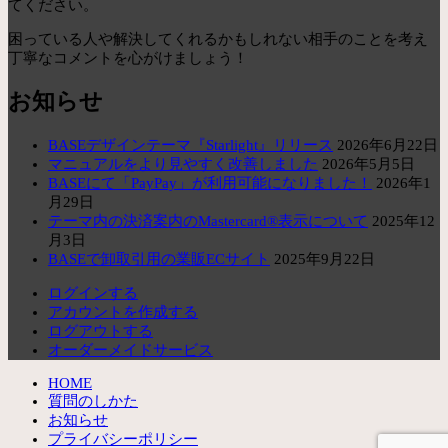
てください。
困っている人や解決してくれるかもしれない相手のことを考え
丁寧なコメントを心がけましょう！
お知らせ
BASEデザインテーマ『Starlight』リリース
2026年6月22日
マニュアルをより見やすく改善しました
2026年5月5日
BASEにて「PayPay」が利用可能になりました！
2026年1
月29日
テーマ内の決済案内のMastercard®表示について
2025年12
月3日
BASEで卸取引用の業販ECサイト
2025年9月22日
ログインする
アカウントを作成する
ログアウトする
オーダーメイドサービス
HOME
質問のしかた
お知らせ
プライバシーポリシー