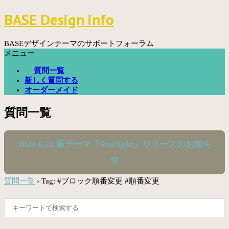
コ
BASE Design info
ン
テ
ン
BASEデザインテーマのサポートフォーラム
ツ
メニュー
へ
質問一覧
ス
新しく質問する
キ
オーダーメイド
ッ
プ
質問一覧
2026.6.22 新テーマ『Starlight』リリースのお知ら
せ
質問一覧
›
Tag: #ブロック順番変更 #順番変更