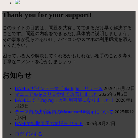
Thank you for your support!
このサイトの目的は、問題を共有してできるだけ早く解決する
ことです。問題の内容をできるだけ具体的に説明しましょう。
その事象が見られるURL、パソコンやスマホの利用環境を添え
てください。
困っている人や解決してくれるかもしれない相手のことを考え
丁寧なコメントを心がけましょう！
お知らせ
BASEデザインテーマ『Starlight』リリース
2026年6月22日
マニュアルをより見やすく改善しました
2026年5月5日
BASEにて「PayPay」が利用可能になりました！
2026年1
月29日
テーマ内の決済案内のMastercard®表示について
2025年12
月3日
BASEで卸取引用の業販ECサイト
2025年9月22日
ログインする