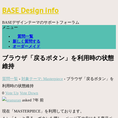
コ
BASE Design info
ン
テ
ン
BASEデザインテーマのサポートフォーラム
ツ
メニュー
へ
質問一覧
ス
新しく質問する
キ
オーダーメイド
ッ
プ
ブラウザ「戻るボタン」を利用時の状態
維持
質問一覧
›
対象テーマ: Masterpiece
›
ブラウザ「戻るボタン」を
利用時の状態維持
0
Vote Up
Vote Down
uran
asked 7年 前
現在「MASTERPIECE」を利用しております。