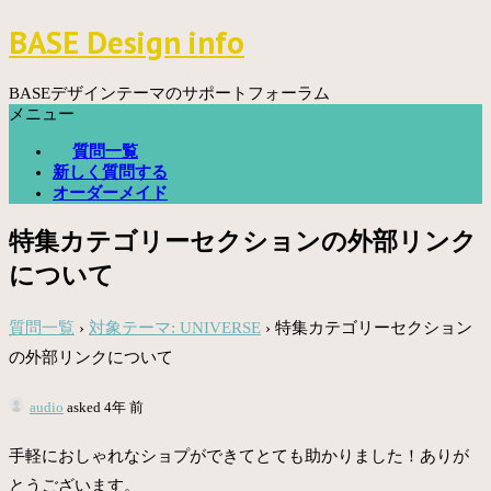
コ
BASE Design info
ン
テ
ン
BASEデザインテーマのサポートフォーラム
ツ
メニュー
へ
質問一覧
ス
新しく質問する
キ
オーダーメイド
ッ
プ
特集カテゴリーセクションの外部リンク
について
質問一覧
›
対象テーマ: UNIVERSE
›
特集カテゴリーセクション
の外部リンクについて
audio
asked 4年 前
手軽におしゃれなショプができてとても助かりました！ありが
とうございます。