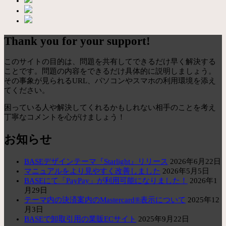
Thank you for your support!
このサイトの目的は、問題を共有してできるだけ早く解決する
ことです。問題の内容をできるだけ具体的に説明しましょう。
その事象が見られるURL、パソコンやスマホの利用環境を添え
てください。
困っている人や解決してくれるかもしれない相手のことを考え
丁寧なコメントを心がけましょう！
お知らせ
BASEデザインテーマ『Starlight』リリース
2026年6月22日
マニュアルをより見やすく改善しました
2026年5月5日
BASEにて「PayPay」が利用可能になりました！
2026年1
月29日
テーマ内の決済案内のMastercard®表示について
2025年12
月3日
BASEで卸取引用の業販ECサイト
2025年9月22日