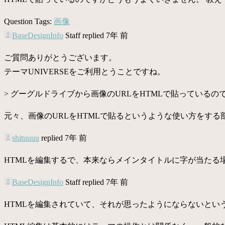
Question Tags:
画像
BaseDesignInfo
Staff
replied 7年 前
ご質問ありがとうございます。
テーマUNIVERSEをご利用とうことですね。
> グーグルドライブから画像のURLをHTMLで貼っているの
元々、画像のURLをHTMLで貼るというような使い方をす
shituuuu
replied 7年 前
HTMLを編集するで、本来ならメインタイトルに字が当たる
BaseDesignInfo
Staff
replied 7年 前
HTMLを編集されていて、それが思ったようにならないとい