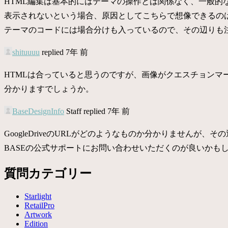
HTML編集は基本的にはテーマの操作とは関係なく、一般的
表示されないという場合、原因としてこちらで想像できるの
テーマのコードには場合分けも入っているので、その辺りも
shituuuu
replied 7年 前
HTMLは合っていると思うのですが、画像がクエスチョンマー
分かりますでしょうか。
BaseDesignInfo
Staff
replied 7年 前
GoogleDriveのURLがどのようなものか分かりません
BASEの公式サポートにお問い合わせいただくのが良いかも
質問カテゴリー
Starlight
RetailPro
Artwork
Edition