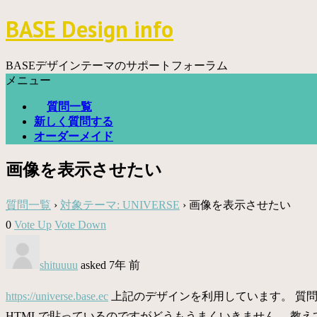
コ
BASE Design info
ン
テ
ン
BASEデザインテーマのサポートフォーラム
ツ
メニュー
へ
質問一覧
ス
新しく質問する
キ
オーダーメイド
ッ
プ
画像を表示させたい
質問一覧
›
対象テーマ: UNIVERSE
›
画像を表示させたい
0
Vote Up
Vote Down
shituuuu
asked 7年 前
https://universe.base.ec
上記のデザインを利用しています。 質
HTMLで貼っているのですがどうもうまくいきません。 教