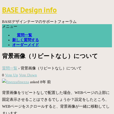
コ
BASE Design info
ン
テ
ン
BASEデザインテーマのサポートフォーラム
ツ
メニュー
へ
質問一覧
ス
新しく質問する
キ
オーダーメイド
ッ
プ
背景画像（リピートなし）について
質問一覧
›
背景画像（リピートなし）について
0
Vote Up
Vote Down
finezza
asked 8年 前
背景画像をリピートなしで配置した場合、WEBページの上部に
固定表示させることはできるでしょうか？設定をしたところ、
WEBページをスクロールすると、背景画像が一緒に移動してし
まいます。