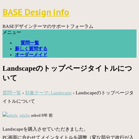
コ
BASE Design info
ン
テ
ン
BASEデザインテーマのサポートフォーラム
ツ
メニュー
へ
質問一覧
ス
新しく質問する
キ
オーダーメイド
ッ
プ
Landscapeのトップページタイトルにつ
いて
質問一覧
›
対象テーマ: Landscape
›
Landscapeのトップページタ
イトルについて
adulte
asked 8年 前
Landscapeを購入させていただきました。
PC画面に合わせてメインタイトルを調整（変な部分で改行が入