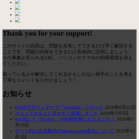
Thank you for your support!
このサイトの目的は、問題を共有してできるだけ早く解決する
ことです。問題の内容をできるだけ具体的に説明しましょう。
その事象が見られるURL、パソコンやスマホの利用環境を添え
てください。
困っている人や解決してくれるかもしれない相手のことを考え
丁寧なコメントを心がけましょう！
お知らせ
BASEデザインテーマ『Starlight』リリース
2026年6月22日
マニュアルをより見やすく改善しました
2026年5月5日
BASEにて「PayPay」が利用可能になりました！
2026年1
月29日
テーマ内の決済案内のMastercard®表示について
2025年12
月3日