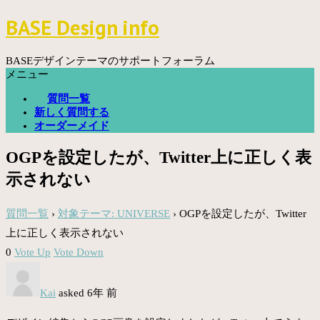
コ
BASE Design info
ン
テ
ン
BASEデザインテーマのサポートフォーラム
ツ
メニュー
へ
質問一覧
ス
新しく質問する
キ
オーダーメイド
ッ
プ
OGPを設定したが、Twitter上に正しく表
示されない
質問一覧
›
対象テーマ: UNIVERSE
›
OGPを設定したが、Twitter
上に正しく表示されない
0
Vote Up
Vote Down
Kai
asked 6年 前