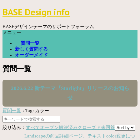
コ
BASE Design info
ン
テ
ン
BASEデザインテーマのサポートフォーラム
ツ
メニュー
へ
質問一覧
ス
新しく質問する
キ
オーダーメイド
ッ
プ
質問一覧
2026.6.22 新テーマ『Starlight』リリースのお知ら
せ
質問一覧
›
Tag: カラー
絞り込み：
すべて
オープン
解決済み
クローズド
未回答
Landscapeの商品詳細ページ、テキストcolor変更につ