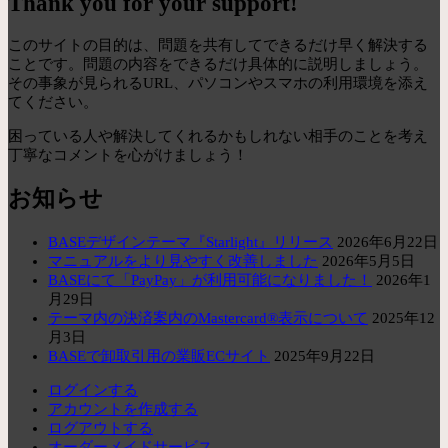
Thank you for your support!
このサイトの目的は、問題を共有してできるだけ早く解決する
ことです。問題の内容をできるだけ具体的に説明しましょう。
その事象が見られるURL、パソコンやスマホの利用環境を添え
てください。
困っている人や解決してくれるかもしれない相手のことを考え
丁寧なコメントを心がけましょう！
お知らせ
BASEデザインテーマ『Starlight』リリース
2026年6月22日
マニュアルをより見やすく改善しました
2026年5月5日
BASEにて「PayPay」が利用可能になりました！
2026年1
月29日
テーマ内の決済案内のMastercard®表示について
2025年12
月3日
BASEで卸取引用の業販ECサイト
2025年9月22日
ログインする
アカウントを作成する
ログアウトする
オーダーメイドサービス