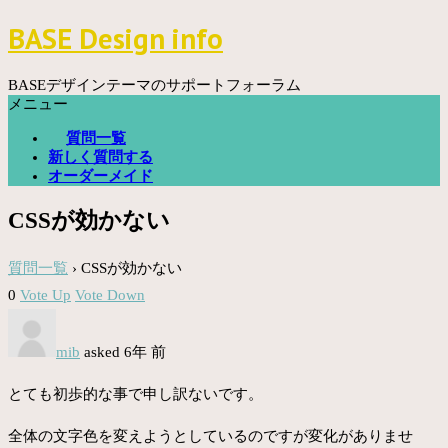
コ
BASE Design info
ン
テ
ン
BASEデザインテーマのサポートフォーラム
ツ
メニュー
へ
質問一覧
ス
新しく質問する
キ
オーダーメイド
ッ
プ
CSSが効かない
質問一覧
›
CSSが効かない
0
Vote Up
Vote Down
mib
asked 6年 前
とても初歩的な事で申し訳ないです。
全体の文字色を変えようとしているのですが変化がありませ