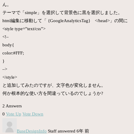
ん。
テーマで「simple」を選択して背景色に黒を選択しました。
html編集に移動して「 {GoogleAnalyticsTag} </head>」の間に
<style type=”text/css”>
<!–
body{
color:#FFF;
}
–>
</style>
と追加してみたのですが、文字色が変化しません。
何か根本的な使い方を間違っているのでしょうか?
2 Answers
0
Vote Up
Vote Down
BaseDesignInfo
Staff
answered 6年 前