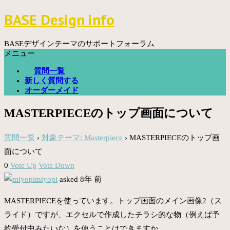
コ
BASE Design info
ン
テ
ン
BASEデザインテーマのサポートフォーラム
ツ
メニュー
へ
質問一覧
ス
新しく質問する
キ
オーダーメイド
ッ
プ
MASTERPIECEのトップ画面について
質問一覧
›
対象テーマ: Masterpiece
›
MASTERPIECEのトップ画
面について
0
Vote Up
Vote Down
miyopi
asked 8年 前
MASTERPIECEを使っています。トップ画面のメイン画像2（ス
ライド）ですが、エクセルで作成したチラシ的な物（例えば予
約受付中みたいな）を使うことはできますか。