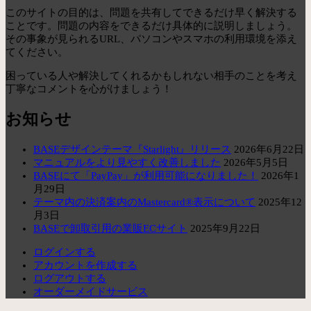
このサイトの目的は、問題を共有してできるだけ早く解決する
ことです。問題の内容をできるだけ具体的に説明しましょう。
その事象が見られるURL、パソコンやスマホの利用環境を添え
てください。
困っている人や解決してくれるかもしれない相手のことを考え
丁寧なコメントを心がけましょう！
お知らせ
BASEデザインテーマ『Starlight』リリース
2026年6月22日
マニュアルをより見やすく改善しました
2026年5月5日
BASEにて「PayPay」が利用可能になりました！
2026年1
月29日
テーマ内の決済案内のMastercard®表示について
2025年12
月3日
BASEで卸取引用の業販ECサイト
2025年9月22日
ログインする
アカウントを作成する
ログアウトする
オーダーメイドサービス