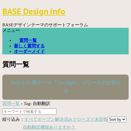
コ
BASE Design info
ン
テ
ン
BASEデザインテーマのサポートフォーラム
ツ
メニュー
へ
質問一覧
ス
新しく質問する
キ
オーダーメイド
ッ
プ
質問一覧
2026.6.22 新テーマ『Starlight』リリースのお知ら
せ
質問一覧
›
Tag: 自動翻訳
絞り込み：
すべて
オープン
解決済み
クローズド
未回答
自動翻訳機能ありますか？