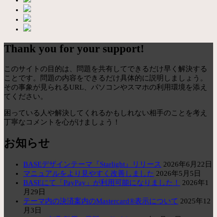
Thank you for your support!
このサイトの目的は、問題を共有してできるだけ早く解決する
ことです。問題の内容をできるだけ具体的に説明しましょう。
その事象が見られるURL、パソコンやスマホの利用環境を添え
てください。
困っている人や解決してくれるかもしれない相手のことを考え
丁寧なコメントを心がけましょう！
お知らせ
BASEデザインテーマ『Starlight』リリース
2026年6月22日
マニュアルをより見やすく改善しました
2026年5月5日
BASEにて「PayPay」が利用可能になりました！
2026年1
月29日
テーマ内の決済案内のMastercard®表示について
2025年12
月3日