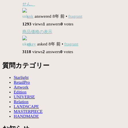
せん。
snk
answered 8年 前
•
fragrant
1293
views
1
answers
0
votes
商品価格の表示
ukey
asked 8年 前
•
fragrant
3118
views
2
answers
0
votes
質問カテゴリー
Starlight
RetailPro
Artwork
Edition
UNIVERSE
Relation
LANDSCAPE
MASTERPIECE
HANDMADE