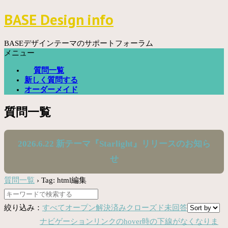
コ
BASE Design info
ン
テ
ン
BASEデザインテーマのサポートフォーラム
ツ
メニュー
へ
質問一覧
ス
新しく質問する
キ
オーダーメイド
ッ
プ
質問一覧
2026.6.22 新テーマ『Starlight』リリースのお知ら
せ
質問一覧
›
Tag: html編集
絞り込み：
すべて
オープン
解決済み
クローズド
未回答
ナビゲーションリンクのhover時の下線がなくなりま