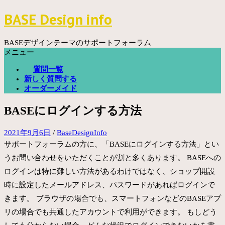
コ
BASE Design info
ン
テ
ン
BASEデザインテーマのサポートフォーラム
ツ
メニュー
へ
質問一覧
ス
新しく質問する
キ
オーダーメイド
ッ
プ
BASEにログインする方法
2021年9月6日
/
BaseDesignInfo
サポートフォーラムの方に、「BASEにログインする方法」とい
うお問い合わせをいただくことが割と多くあります。 BASEへの
ログインは特に難しい方法があるわけではなく、ショップ開設
時に設定したメールアドレス、パスワードがあればログインで
きます。 ブラウザの場合でも、スマートフォンなどのBASEアプ
リの場合でも共通したアカウントで利用ができます。 もしどう