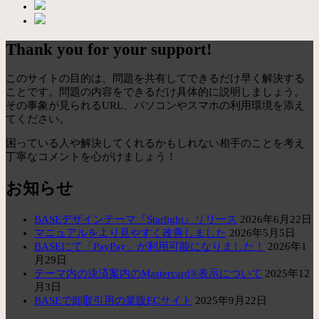
Thank you for your support!
このサイトの目的は、問題を共有してできるだけ早く解決する
ことです。問題の内容をできるだけ具体的に説明しましょう。
その事象が見られるURL、パソコンやスマホの利用環境を添え
てください。
困っている人や解決してくれるかもしれない相手のことを考え
丁寧なコメントを心がけましょう！
お知らせ
BASEデザインテーマ『Starlight』リリース
2026年6月22日
マニュアルをより見やすく改善しました
2026年5月5日
BASEにて「PayPay」が利用可能になりました！
2026年1
月29日
テーマ内の決済案内のMastercard®表示について
2025年12
月3日
BASEで卸取引用の業販ECサイト
2025年9月22日