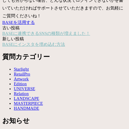
しても分からない場合、どんな状況でログインできないかを書
いていただければサポートさせていただきますので、お気軽に
ご質問くださいね！
BASEを活用する
古い投稿
投
BASEに連携できるSNSの種類が増えました！
稿
新しい投稿
BASEにインスタを埋め込む方法
ナ
ビ
質問カテゴリー
ゲ
Starlight
ー
RetailPro
Artwork
シ
Edition
UNIVERSE
ョ
Relation
LANDSCAPE
ン
MASTERPIECE
HANDMADE
お知らせ