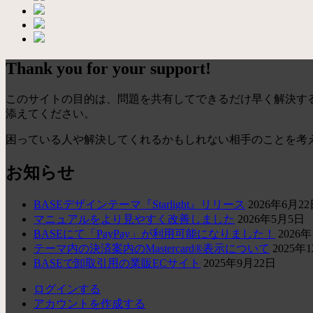
Thank you for your support!
このサイトの目的は、問題を共有してできるだけ早く解決する
添えてください。
困っている人や解決してくれるかもしれない相手のことを考
お知らせ
BASEデザインテーマ『Starlight』リリース
2026年6月2
マニュアルをより見やすく改善しました
2026年5月5日
BASEにて「PayPay」が利用可能になりました！
2026
テーマ内の決済案内のMastercard®表示について
2025年
BASEで卸取引用の業販ECサイト
2025年9月22日
ログインする
アカウントを作成する