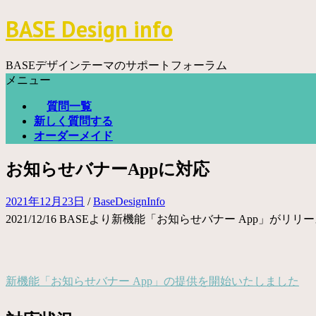
コ
BASE Design info
ン
テ
ン
BASEデザインテーマのサポートフォーラム
ツ
メニュー
へ
質問一覧
ス
新しく質問する
キ
オーダーメイド
ッ
プ
お知らせバナーAppに対応
2021年12月23日
/
BaseDesignInfo
2021/12/16 BASEより新機能「お知らせバナー App」がリ
新機能「お知らせバナー App」の提供を開始いたしました