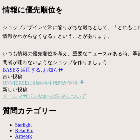
情報に優先順位を
ショップデザインで常に陥りがちな過ちとして、「どれもこ
情報かわからなくなる」ということがあります。
いつも情報の優先順位を考え、重要なニュースがある時、季
問者が迷わないようなショップを作りましょう！
BASEを活用する
,
お知らせ
古い投稿
投
UNVIERSEに動画再生機能が登場 🎥
稿
新しい投稿
メールマガジンAppへの対応について
ナ
ビ
質問カテゴリー
ゲ
Starlight
ー
RetailPro
Artwork
シ