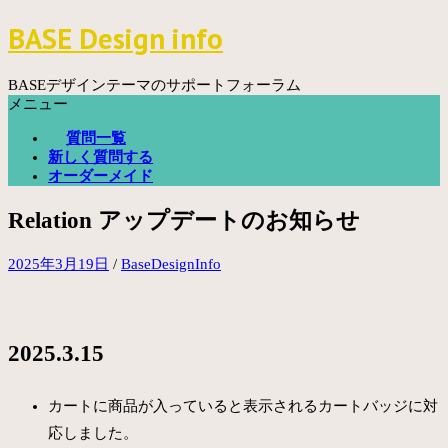
コ
BASE Design info
ン
テ
ン
BASEデザインテーマのサポートフォーラム
ツ
メニュー
へ
質問一覧
ス
新しく質問する
キ
オーダーメイド
ッ
プ
Relation アップデートのお知らせ
2025年3月19日
/
BaseDesignInfo
2025.3.15
カートに商品が入っていると表示されるカートバッジに対
応しました。