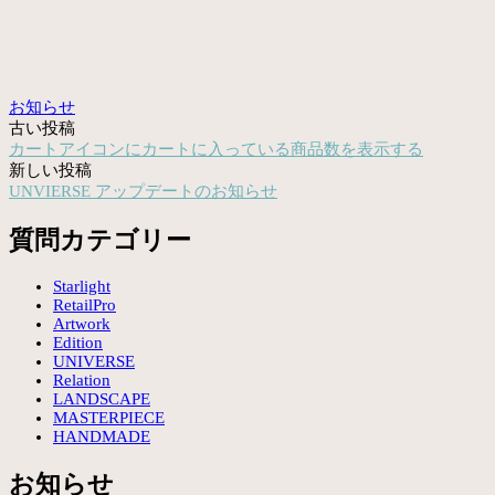
お知らせ
古い投稿
投
カートアイコンにカートに入っている商品数を表示する
稿
新しい投稿
UNVIERSE アップデートのお知らせ
ナ
ビ
質問カテゴリー
ゲ
Starlight
ー
RetailPro
Artwork
シ
Edition
UNIVERSE
ョ
Relation
LANDSCAPE
ン
MASTERPIECE
HANDMADE
お知らせ