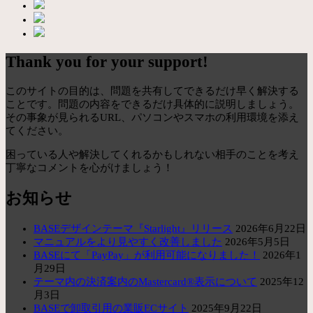
Thank you for your support!
このサイトの目的は、問題を共有してできるだけ早く解決する
ことです。問題の内容をできるだけ具体的に説明しましょう。
その事象が見られるURL、パソコンやスマホの利用環境を添え
てください。
困っている人や解決してくれるかもしれない相手のことを考え
丁寧なコメントを心がけましょう！
お知らせ
BASEデザインテーマ『Starlight』リリース
2026年6月22日
マニュアルをより見やすく改善しました
2026年5月5日
BASEにて「PayPay」が利用可能になりました！
2026年1
月29日
テーマ内の決済案内のMastercard®表示について
2025年12
月3日
BASEで卸取引用の業販ECサイト
2025年9月22日