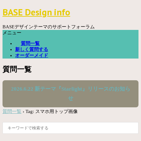
コ
BASE Design info
ン
テ
ン
BASEデザインテーマのサポートフォーラム
ツ
メニュー
へ
質問一覧
ス
新しく質問する
キ
オーダーメイド
ッ
プ
質問一覧
2026.6.22 新テーマ『Starlight』リリースのお知ら
せ
質問一覧
›
Tag: スマホ用トップ画像