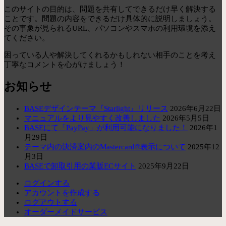
このサイトの目的は、問題を共有してできるだけ早く解決する
ことです。問題の内容をできるだけ具体的に説明しましょう。
その事象が見られるURL、パソコンやスマホの利用環境を添え
てください。
困っている人や解決してくれるかもしれない相手のことを考え
丁寧なコメントを心がけましょう！
お知らせ
BASEデザインテーマ『Starlight』リリース
2026年6月22日
マニュアルをより見やすく改善しました
2026年5月5日
BASEにて「PayPay」が利用可能になりました！
2026年1
月29日
テーマ内の決済案内のMastercard®表示について
2025年12
月3日
BASEで卸取引用の業販ECサイト
2025年9月22日
ログインする
アカウントを作成する
ログアウトする
オーダーメイドサービス