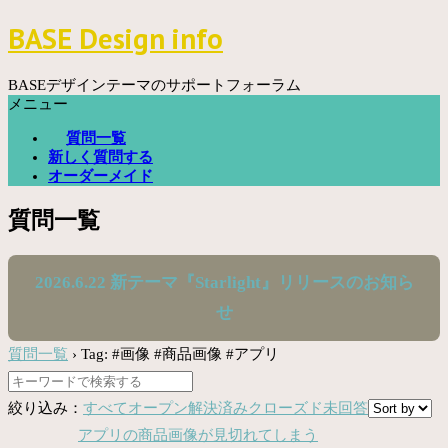
コ
BASE Design info
ン
テ
ン
BASEデザインテーマのサポートフォーラム
ツ
メニュー
へ
質問一覧
ス
新しく質問する
キ
オーダーメイド
ッ
プ
質問一覧
2026.6.22 新テーマ『Starlight』リリースのお知ら
せ
質問一覧
›
Tag: #画像 #商品画像 #アプリ
絞り込み：
すべて
オープン
解決済み
クローズド
未回答
アプリの商品画像が見切れてしまう